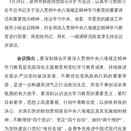
3
月
28
日，泉州市财政局党组召开扩大会议，认真学习贯彻习
近平总书记关于
深入贯彻中央八项规定精神学习教育的重要讲
话和重要指示精神，传达学习中央、省委、市委党的建设工作
领导小组会议精神，对全局深入贯彻中央八项规定精神学习教
育进行部署。局党组书记、局长、一级调研员陈龙津主持会议
并讲话。
会议指出，
要深刻领会开展深入贯彻中央八项规定精神
学习教育是巩固深化主题教育和党纪学习教育成果、持续推进
全面从严治党向纵深发展、不断优化党风政风行风的重要举
措，是进一步构建风清气正行业政治生态、营造干事创业浓厚
氛围的有力抓手。要深刻认识这次学习教育的重要意义，紧盯
目标要求，思想上高度重视、行动中果断自觉，以抓铁有痕的
决心、水滴石穿的韧劲贯彻落实中央八项规定及其实施细则精
神，不断增强
“
四个意识
”
、坚定
“
四个自信
”
、做到
“
两个维护
”
，
为加快建设
21
世纪“海丝名城”，奋勇争先推进中国式现代化泉