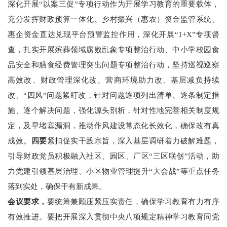
深化开展
“
以案三促
”
专项行动作为开展
学习教育
的重要载体，
充分发挥财政预算一体化、乡村振兴（惠农）资金监管系统、
惠企资金直达兑现平台预警监控作用，深化开展
“1+X”
专项督
查，扎实开展殡葬领域腐败乱象专项整治行动、中小学校园食
品安全和膳食经费管理突出问题专项整治行动，坚持巡视巡察
高效改、财政管理深化改、营商环境助力改、基层减负持续
改、
“
四风
”
问题紧盯改，针对问题逐项列出清单、逐条制定措
施、逐个解决问题，强化源头剖析，针对性地完善相关制度规
定
，
及早堵塞漏洞，推动作风建设常态化长效化
，
确保改有真
成效。
四要
紧扣促实干践宗旨，深入基层调研着力破解难题，
引导财政党员积极融入社区、园区、厂区
“
三区联创
”
活动，助
力党建引领基层治理、小区物业管理提升
“
大会战
”
等重点任务
落到实处，确保干有新成果。
会议要求，
要统筹兼顾压紧压实责任，确
保学习教育有力有序
有效推进。
要把开展
深入贯彻中央八项规定精神学习教育同党