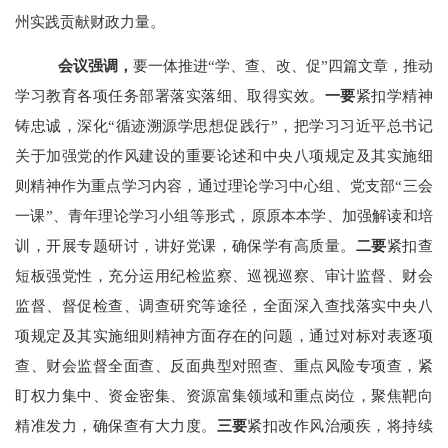
州实践贡献财政力量。
会议强调，
要
一体推进
“
学、查、改、促
”
四篇文章，推动
学习教育各项任务部署落实落细、取得实效。
一要
紧扣学精神
铸忠诚，深化
“
循迹溯源学思想促践行
”
，
把学习
习近平总书记
关于加强党的作风建设的重要论述和中央八项规定及其实施细
则精神
作为重点学习内容，通过理论学习中心组、党支部
“
三会
一课
”
、青年理论学习小组等形式，原原本本学、加强解读和培
训，开展专题研讨，讲好党课
，确保学有高质量。
二要
紧扣查
短板强党性，充分运用纪检监察、巡视巡察、审计监督、财会
监督、督促检查、调查研究等途径，全面深入查找落实中央八
项规定及其实施细则精神方面存在的问题，通过对标对表逐项
查、财会监督全面查、反面典型对照查、重点风险专项查，紧
盯权力集中、资金密集、资源富集领域和重点岗位，聚焦靶向
精准发力，确保查有大力度。
三要
紧扣改作风治顽疾，将持续