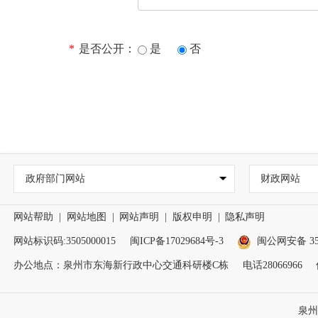
*
是否公开：
是
否
政府部门网站
财政网站
网站帮助
|
网站地图
|
网站声明
|
版权申明
|
隐私声明
网站标识码:3505000015
闽ICP备17029684号-3
闽公网安备 350
办公地点：泉州市东海新行政中心交通科研楼C栋
电话28066966
泉