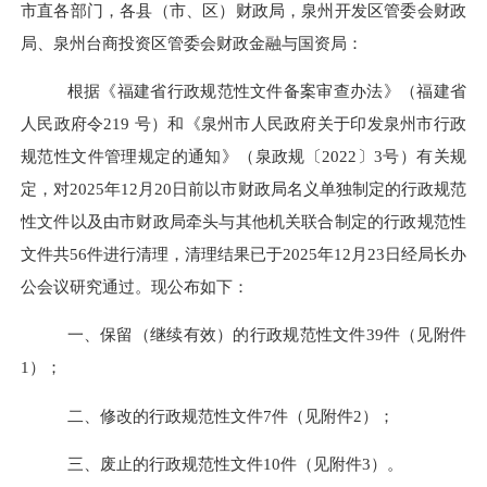
市直各部门，各县（市、区）财政局，泉州开发区管委会财政
局、泉州台商投资区管委会财政金融与国资局：
根据《福建省行政规范性文件备案审查办法》（福建省
人民政府令
219
号）和《泉州市人民政府关于印发泉州市行政
规范性文件管理规定的通知》（泉政规〔
2022
〕
3
号）有关规
定，对
2025
年
12
月
20
日前以市财政局名义单独制定的行政规范
性文件以及由市财政局牵头与其他机关联合制定的行政规范性
文件共
56
件进行清理，清理结果已于
2025
年
12
月
23
日经局长办
公会议研究通过。现公布如下：
一、保留（继续有效）的行政规范性文件
39
件（见附件
1
）；
二、修改的行政规范性文件
7
件（见附件
2
）；
三、废止的行政规范性文件
10
件（见附件
3
）。