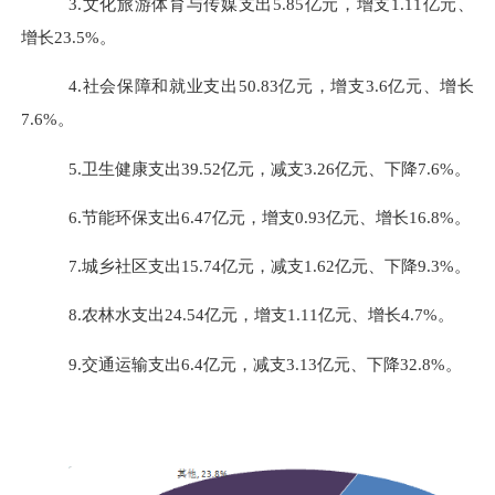
3.
文化旅游体育与传媒支出
5.85
亿元，
增
支
1.11
亿元、
增长
23.5%
。
4.
社会保障和就业支出
50.83
亿元，增支
3.6
亿元、增长
7.6%
。
5.
卫生健康支出
39.52
亿元，减支
3.26
亿元、下降
7.6%
。
6.
节能环保支出
6.47
亿元，增支
0.93
亿元、增长
16.8%
。
7.
城乡社区支出
15.74
亿元，减支
1.62
亿元、下降
9.3%
。
8.
农林水支出
24.54
亿元，增支
1.11
亿元、增长
4.7%
。
9.
交通运输支出
6.4
亿元，减支
3.13
亿元、下降
32.8%
。