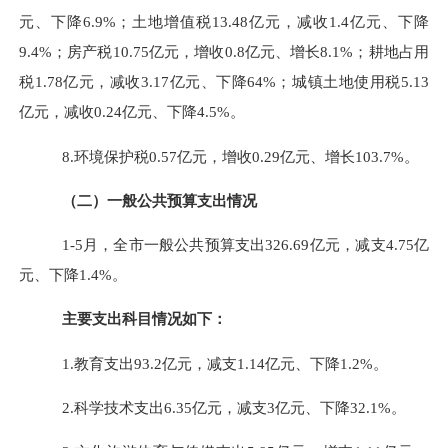
元、下降
6.9%
；
土地增值税
13.48
亿元，减收
1.4
亿元、下降
9.4%
；房产税
10.75
亿元，增收
0.8
亿元、增长
8.1%
；耕地占用
税
1.78
亿元，减收
3.17
亿元、下降
64%
；城镇土地使用税
5.13
亿元，减收
0.24
亿元、下降
4.5%
。
8.
环境保护税
0.57
亿元，增收
0.29
亿元、增长
103.7%
。
（二）一般公共预算支出情况
1-5
月，全市一般公共预算支出
326.69
亿元，减支
4.75
亿
元、下降
1.4%
。
主要支出科目情况如下：
1.
教育支出
93.2
亿元，减支
1.14
亿元、下降
1.2%
。
2.
科学技术支出
6.35
亿元，减支
3
亿元、下降
32.1%
。