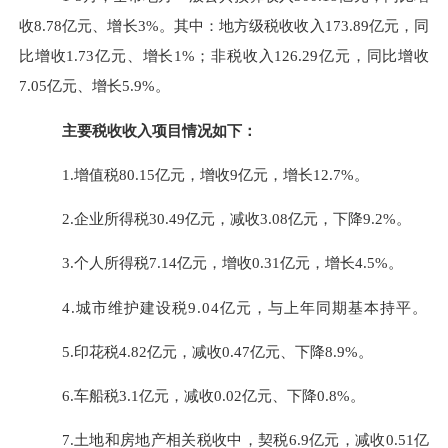
收
8.78
亿元、增长
3%
。其中：地方级税收收入
173.89
亿元，同
比增收
1.73
亿元、增长
1%
；非税收入
126.29
亿元，
同比增收
7.05
亿元、增长
5.9%
。
主要税收收入项目情况如下：
1.
增值税
80.15
亿元，增收
9
亿元，增长
12.7%
。
2.
企业所得税
30.49
亿元，减收
3.08
亿元，下
降
9.2%
。
3.
个人所得税
7.14
亿元，增收
0.31
亿元，增长
4.5%
。
4.
城市维护建设税
9.04
亿元，
与上年同期基本持平
。
5.
印花税
4.82
亿元，
减收
0.47
亿元、下降
8.9
%
。
6.
车船税
3.1
亿元，减收
0.02
亿元、下降
0.8
%
。
7.
土地和房地产相关税收中，
契税
6.9
亿元，减收
0.51
亿