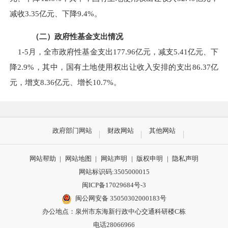
减收
3.35
亿元、下降
9.4%
。
（二）政府性基金支出情况
1-5
月，全市政府性基金支出
177.96
亿元，减支
5.41
亿元、下
降
2.9%
，其中，国有土地使用权出让收入安排的支出
86.37
亿
元，增支
8.36
亿元、增长
10.7%
。
政府部门网站
财政网站
其他网站
网站帮助
|
网站地图
|
网站声明
|
版权申明
|
隐私声明
网站标识码:3505000015
闽ICP备17029684号-3
闽公网安备 35050302000183号
办公地点：泉州市东海新行政中心交通科研楼C栋
电话28066966