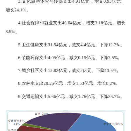
3.
文化旅游体育与传媒支出
4.91
亿元，
增
支
0.95
亿元、
增长
24.1%
。
4.
社会保障和就业支出
40.64
亿元，增支
3.18
亿元、增长
8.5%
。
5.
卫生健康支出
31.54
亿元，减支
4.4
亿元、下降
12.2%
。
6.
节能环保支出
4.05
亿元，减支
0.15
亿元、下降
3.5%
。
7.
城乡社区支出
12.82
亿元，减支
2
亿元、下降
13.5%
。
8.
农林水支出
20.25
亿元，增支
1.53
亿元、增长
8.2%
。
9.
交通运输支出
5.66
亿元，减支
1.76
亿元、下降
23.7%
。