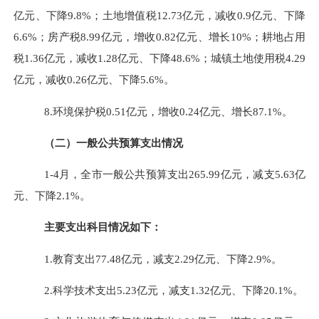
亿元、下降
9.8%
；
土地增值税
12.73
亿元，减收
0.9
亿元、下降
6.6%
；房产税
8.99
亿元，增收
0.82
亿元、增长
10%
；耕地占用
税
1.36
亿元，减收
1.28
亿元、下降
48.6%
；城镇土地使用税
4.29
亿元，减收
0.26
亿元、下降
5.6%
。
8.
环境保护税
0.51
亿元，增收
0.24
亿元、增长
87.1%
。
（二）一般公共预算支出情况
1-4
月，全市一般公共预算支出
265.99
亿元，减支
5.63
亿
元、下降
2.1%
。
主要支出科目情况如下：
1.
教育支出
77.48
亿元，减支
2.29
亿元、下降
2.9%
。
2.
科学技术支出
5.23
亿元，减支
1.32
亿元、下降
20.1%
。