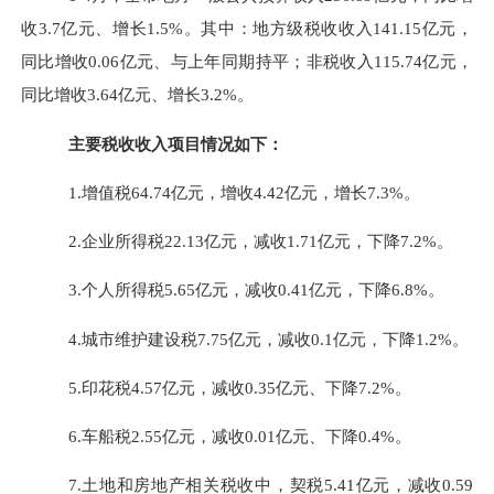
收
3.7
亿元、增长
1.5%
。其中：地方级税收收入
141.15
亿元，
同比增收
0.06
亿元、与上年同期持平；非税收入
115.74
亿元，
同比增收
3.64
亿元、增长
3.2%
。
主要税收收入项目情况如下：
1.
增值税
64.74
亿元，增收
4.42
亿元，增长
7.3%
。
2.
企业所得税
22.13
亿元，减收
1.71
亿元，下降
7.2%
。
3.
个人所得税
5.65
亿元，减收
0.41
亿元，下降
6.8%
。
4.
城市维护建设税
7.75
亿元，减
收
0.1
亿元，下降
1.2%
。
5.
印花税
4.57
亿元，
减收
0.35
亿元、下降
7.2
%
。
6.
车船税
2.55
亿元，减收
0.01
亿元、下降
0.4
%
。
7.
土地和房地产相关税收中，
契税
5.41
亿元，减收
0.59