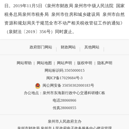
日。
2019
年
11
月
5
日《泉州市财政局 泉州市中级人民法院
国家
税务总局泉州市税务局
泉州市住房和城乡建设局
泉州市自然
资源和规划局关于规范全市不动产相关税收管征工作的通知》
（泉财法〔
2019
〕
356
号）同时废止。
政府部门网站
财政网站
其他网站
网站帮助
|
网站地图
|
网站声明
|
版权申明
|
隐私声明
网站标识码:3505000015
闽ICP备17029684号-3
闽公网安备 35050302000183号
办公地点：泉州市东海新行政中心交通科研楼C栋
电话28066966
传真28066955
泉州市人民政府主办
泉州市财政局 泉州市人民政府电子政务服务中心建设管理