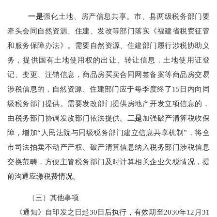
一是
强化土地、房产信息共享。
市、县两级税务部门要
牵头会同自然资源、住建、发改等部门落实《福建省税费征管
和服务保障办法》。需要自然资源、住建部门履行涉税协助义
务，提供国有土地使用权的出让、转让信息，土地使用证登
记、变更、注销信息，商品房买卖合同网签备案等商品房交易
涉税信息的，自然资源、住建部门应于每季度终了
15
日内向同
级税务部门提供。需要发改部门提供房地产开发立项信息的，
由税务部门协调发改部门依法提供。
二是
加强破产清算税收保
障，增加“人民法院与同级税务部门建立信息共享机制”，将全
市司法拍卖不动产产权、破产清算信息纳入税务部门涉税信息
交换范畴，方便主管税务部门及时计算相关企业欠税情况，提
前沟通应缴税费情况。
（三）其他事项
《通知》自印发之日起
30
日后执行，有效期至
2030
年
12
月
31