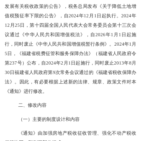
发展有关税收政策的公告》，税务总局发布《关于降低土地增
值税预征率下限的公告》，自
2024
年
12
月
1
日起执行。
2024
年
12
月
25
日，第十四届全国人民代表大会常务委员会第十三次会
议通过《中华人民共和国增值税法》，自
2026
年
1
月
1
日起施
行，同时废止《中华人民共和国增值税暂行条例》。
2024
年
1
月
5
日，《福建省税费征管和服务保障办法》（福建省人民政府
令
第
237
号）公布，自
2024
年
2
月
1
日起施行，同时废止
2013
年
8
月
30
日福建省人民政府第
9
次常务会议通过的《福建省税收保障办
法》。因此，有必要根据上述新的法律、规章、政策文件对本
《通知》进行修改。
二、修改内容
（一）主要的制度设计和内容
《通知》由加强房地产税收征收管理、强化不动产税收