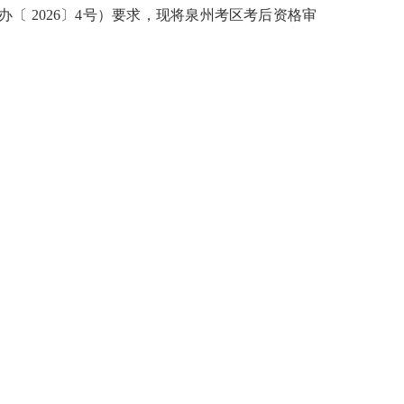
办〔
2026
〕
4
号）要求，现将泉州考区考后资格审