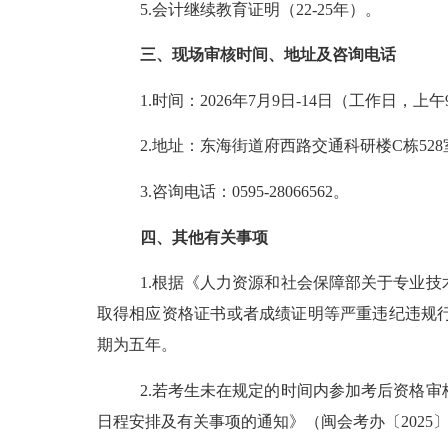
5.
会计继续教育证明（
22-25
年）。
三、现场审核时间、地址及咨询电话
1.
时间：
2026
年
7
月
9
日
-14
日（工作日，上午
2.
地址：东海街道府西路交通科研楼
C栋528
3.
咨询电话：
0595-28066562
。
四、其他有关事项
1.
根据《人力资源和社会保障部关于专业技
取得相应资格证书或者成绩证明等严重违纪违规
期为五年。
2.
若考生未在规定的时间内参加考后资格审
日程安排及有关事项的通知》
（闽会考办〔
2025