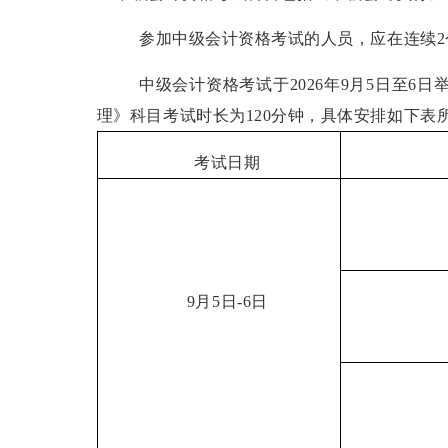
参加中级会计资格考试的人员，应在连续
2
中级会计资格考试于
2026
年
9
月
5
日至
6
日
理》科目考试时长为
120
分钟，具体安排如下表
考试日期
9
月
5
日
-6
日