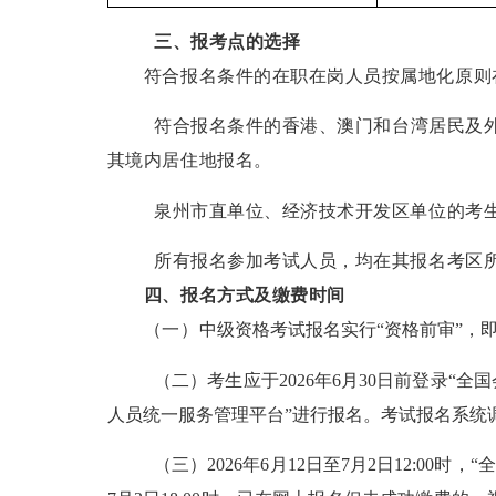
三、报考点的选择
符合报名条件的在职在岗人员按属地化原则在
符合报名条件的香港、澳门和台湾居民及
其境内居住地报名。
泉州市直单位、经济技术开发区单位的考生
所有报名参加考试人员，均在其报名考区
四、报名方式及缴费时间
（一）
中级资格考试报名实行“资格前审”，
（二）考生应于
2026
年
6
月
30
日前登录“全
人员统一服务管理平台”进行报名。考试报名系统
（三）
2026
年
6
月
12
日至
7
月
2
日
12:00
时
，
“