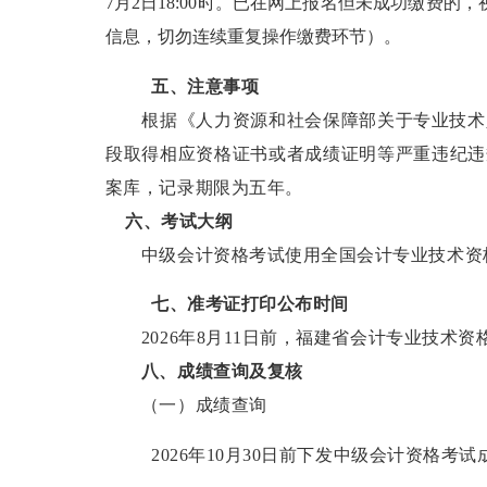
7
月
2
日
18:00
时。已在网上报名但未成功缴费的，
信息，切勿连续重复操作缴费环节）
。
五、注意事项
根据《人力资源和社会保障部关于专业技术人
段取得相应资格证书或者成绩证明等严重违纪违
案库，记录期限为五年。
六、考试大纲
中级会计资格考试使用全国会计专业技术资
七、准考证打印公布时间
2026
年
8
月
11
日前，福建省会计专业技术资
八、成绩查询及复核
（一）成绩查询
2026
年
10
月
30
日前下发中级会计资格考试