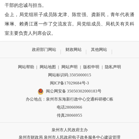
干部的忠诚与担当。
会上，局党组班子成员陈龙津、陈世强、龚新民，青年代表潘
琳琳、赖勇江逐一作了交流发言。局党组成员、局机关有关科
室主要负责人列席会议。
政府部门网站
财政网站
其他网站
网站帮助
|
网站地图
|
网站声明
|
版权申明
|
隐私声明
网站标识码:3505000015
闽ICP备17029684号-3
闽公网安备 35050302000183号
办公地点：泉州市东海新行政中心交通科研楼C栋
电话28066966
传真28066955
泉州市人民政府主办
泉州市财政局 泉州市人民政府电子政务服务中心建设管理