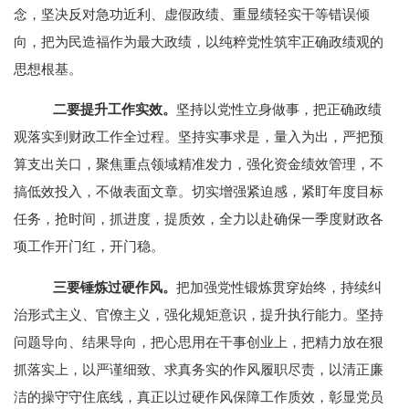
念，坚决反对急功近利、虚假政绩、重显绩轻实干等错误倾
向，把为民造福作为最大政绩，以纯粹党性筑牢正确政绩观的
思想根基。
二要提升工作实效。
坚持以党性立身做事，把正确政绩
观落实到财政工作全过程。坚持实事求是，量入为出，严把预
算支出关口，聚焦重点领域精准发力，强化资金绩效管理，不
搞低效投入，不做表面文章。切实增强紧迫感，紧盯年度目标
任务，抢时间，抓进度，提质效，全力以赴确保一季度财政各
项工作开门红，开门稳。
三要锤炼过硬作风。
把加强党性锻炼贯穿始终，持续纠
治形式主义、官僚主义，强化规矩意识，提升执行能力。坚持
问题导向、结果导向，把心思用在干事创业上，把精力放在狠
抓落实上，以严谨细致、
求真务实的作风履职尽责，以清正廉
洁的操守守住底线，真正以过硬作风保障工作质效，彰显党员