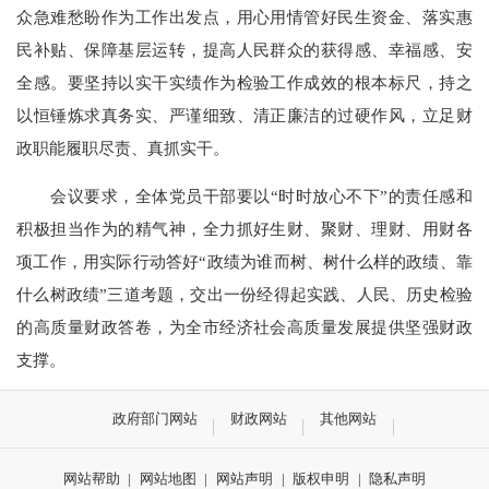
众急难愁盼作为工作出发点，用心用情管好民生资金、落实惠
民补贴、保障基层运转，提高人民群众的获得感、幸福感、安
全感。要坚持以实干实绩作为检验工作成效的根本标尺，持之
以恒锤炼求真务实、严谨细致、清正廉洁的过硬作风，立足财
政职能履职尽责、真抓实干。
会议要求，全体党员干部要以“时时放心不下”的责任感和
积极担当作为的精气神，全力抓好生财、聚财、理财、用财各
项工作，用实际行动答好“政绩为谁而树、树什么样的政绩、靠
什么树政绩”三道考题，交出一份经得起实践、人民、历史检验
的高质量财政答卷，为全市经济社会高质量发展提供坚强财政
支撑。
政府部门网站
财政网站
其他网站
网站帮助
|
网站地图
|
网站声明
|
版权申明
|
隐私声明