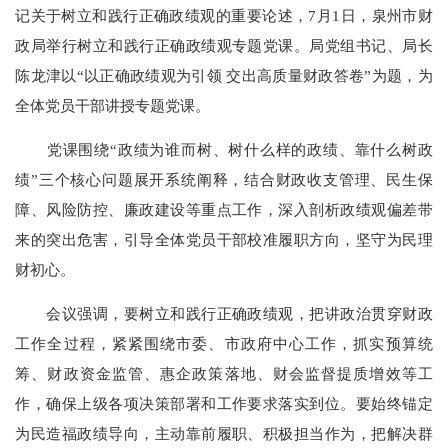
记关于树立和践行正确政绩观的重要论述，7月1日，泉州市财
政局举行树立和践行正确政绩观专题党课。局党组书记、局长
陈龙津以“以正确政绩观为引领 交出高质量财政答卷”为题，为
全体党员干部讲授专题党课。
党课围绕“政绩为谁而树、树什么样的政绩、靠什么树政
绩”三个核心问题展开系统阐释，结合财政收支管理、民生保
障、风险防控、廉政建设等重点工作，深入剖析政绩观偏差带
来的突出危害，引导全体党员干部校准履职方向，坚守为民理
财初心。
会议强调，要树立和践行正确政绩观，把讲政治贯穿财政
工作全过程，紧紧围绕市委、市政府中心工作，抓实预算统
筹、财政资金监管、惠企政策落地、财会监督提质增效等工
作，确保上级各项决策部署和工作要求落实到位。要始终锚定
为民造福政绩导向，主动靠前履职、积极担当作为，把解决群