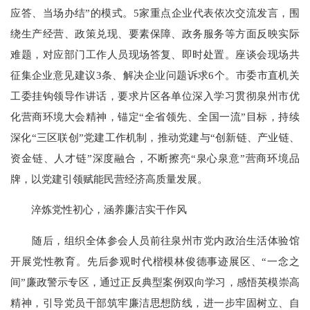
应答、当场办结”的模式。5家重点企业代表依次交流发言，围
绕生产经营、政策兑现、要素保障、政务服务等方面反映实际
难题，对应部门工作人员现场答复、即时处置。座谈会现场共
征集企业意见建议3条、解决企业问题诉求6个。市委市直机关
工委挂钩领导作讲话，要求片区各单位深入学习贯彻泉州市优
化营商环境大会精神，锚定“全省领先、全国一流”目标，持续
深化“三区联创”党建工作机制，推动党建与“创新链、产业链、
资金链、人才链”深度融合，不断擦亮“泉心泉意”营商环境品
牌，以党建引领赋能民营经济高质量发展。
淬炼党性初心，涵养廉洁实干作风
随后，组织全体参会人员前往泉州市党内政治生活体验馆
开展党性教育。先后参观时代楷模林俊德事迹展区、“一念之
间”廉政警示专区，通过正反典型案例双向学习，感悟英模崇高
精神，引导党员干部筑牢廉洁思想防线，进一步牢固树立、自