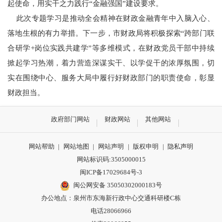
起使命，用实干之力践行“金融强国”建设要求。
此次专题学习是推动全会精神在财政金融青年中入脑入心、
落地生根的有力举措。下一步，市财政局将积极探索“跨部门联
合研学+岗位实践共建学”等多维模式，在财政党员干部中持续
掀起学习热潮，着力营造深谋实干、以学促干的浓厚氛围，切
实在围绕中心、服务大局中履行好财政部门的职责使命，彰显
财政担当。
政府部门网站
财政网站
其他网站
网站帮助
|
网站地图
|
网站声明
|
版权申明
|
隐私声明
网站标识码:3505000015
闽ICP备17029684号-3
闽公网安备 35050302000183号
办公地点：泉州市东海新行政中心交通科研楼C栋
电话28066966