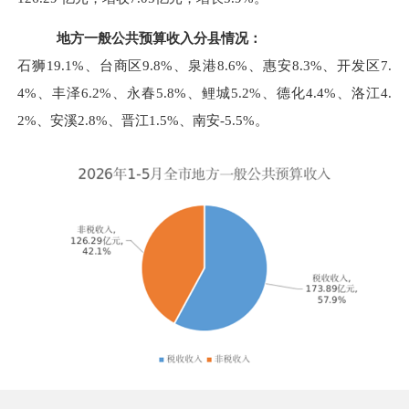
地方一般公共预算收入分县情况：
石狮
19.1%
、台商区
9.8%
、泉港
8.6%
、惠安
8.3%
、开发区
7.
4%
、丰泽
6.2%
、永春
5.8%
、鲤城
5.2%
、德化
4.4%
、洛江
4.
2%
、安溪
2.8%
、晋江
1.5%
、南安
-5.5%
。