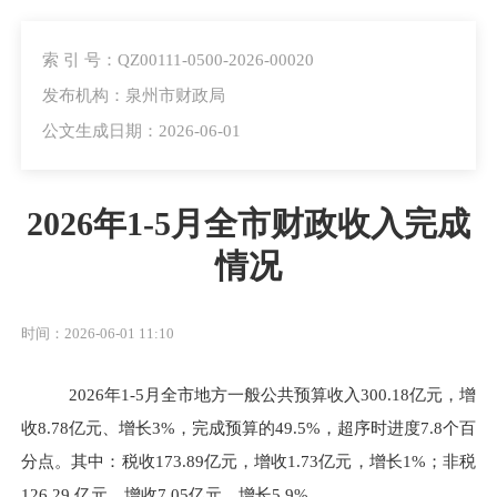
索 引 号：QZ00111-0500-2026-00020
发布机构：泉州市财政局
公文生成日期：2026-06-01
2026年1-5月全市财政收入完成
情况
时间：2026-06-01 11:10
2026
年
1-5
月全市地方一般公共预算收入
300.18
亿元，增
收
8.78
亿元、增长
3%
，完成预算的
49.5%
，超序时进度
7.8
个百
分点。其中：税收
173.89
亿元，增收
1.73
亿元，增长
1%
；非税
126.29
亿元，增收
7.05
亿元，增长
5.9%
。