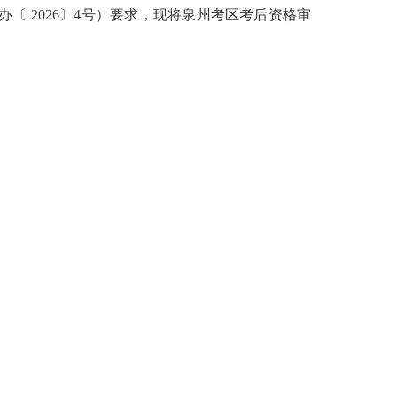
办〔
2026
〕
4
号）要求，现将泉州考区考后资格审