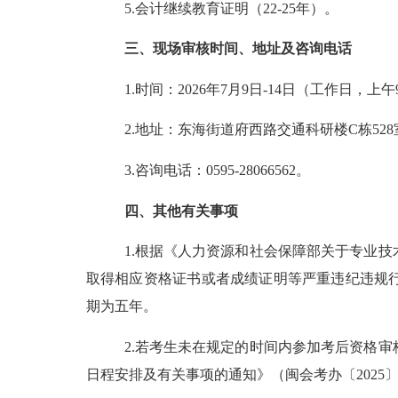
5.
会计继续教育证明（
22-25
年）。
三、现场审核时间、地址及咨询电话
1.
时间：
2026
年
7
月
9
日
-14
日（工作日，上午
2.
地址：东海街道府西路交通科研楼
C栋528
3.
咨询电话：
0595-28066562
。
四、其他有关事项
1.
根据《人力资源和社会保障部关于专业技
取得相应资格证书或者成绩证明等严重违纪违规
期为五年。
2.
若考生未在规定的时间内参加考后资格审
日程安排及有关事项的通知》
（闽会考办〔
2025