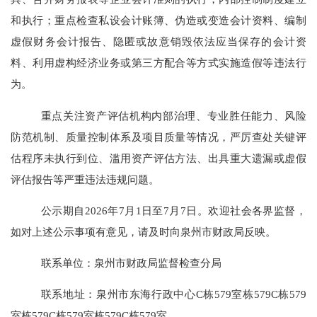
和执行；重点检查私设会计账簿、伪造或变造会计资料、编制
虚假财务会计报告、隐匿或故意销毁依法应当保存的会计资
料、利用虚构经济业务或第三方配合等方式实施造假等违法行
为。
重点关注资产评估机构内部治理、专业胜任能力、风险
防范机制、质量控制体系及项目质量等情况，严厉查处关键评
估程序未执行到位、滥用资产评估方法、出具重大遗漏或虚假
评估报告等严重违法违规问题。
公示期自
2026
年
7
月
1
日至
7
月
7
日。欢迎社会各界监督，
如对上述公示事项有意见，请及时向泉州市财政局反映。
联系单位：泉州市财政局监督检查分局
联系地址：泉州市东海行政中心
C栋579室栋579C栋579
室
栋
579
C栋579室栋579C栋579室